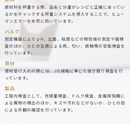
原材料を秤量する際、品名と分量がレシピと正確にあってい
るかをチャックする秤量システムを導入することで、ヒュー
マンエラーを未然に防いでいます。
バルク
測定機器によりｐH、比重、粘度などの物性値の測定や菌検
査のほか、ひとの五感による色、匂い、感触等の官能検査を
行っています。
資材
資材受け入れの際には、JIS規格に準じた抜き取り検査を行
っています。
製品
工程内検査として、充填量検査、トルク検査、金属探知機に
よる異物の検出のほか、キズや汚れなどがないか、ひとの目
による外観の確認を行っています。